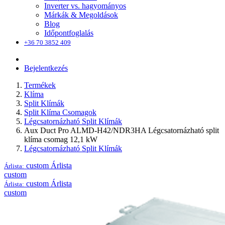
Inverter vs. hagyományos
Márkák & Megoldások
Blog
Időpontfoglalás
+36 70 3852 409
Bejelentkezés
Termékek
Klíma
Split Klímák
Split Klíma Csomagok
Légcsatornázható Split Klímák
Aux Duct Pro ALMD-H42/NDR3HA Légcsatornázható split
klíma csomag 12,1 kW
Légcsatornázható Split Klímák
custom
Árlista
Árlista:
custom
custom
Árlista
Árlista:
custom