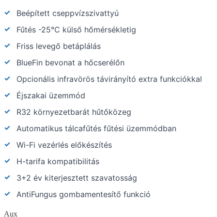
Beépített cseppvízszivattyú
Fűtés -25°C külső hőmérsékletig
Friss levegő betáplálás
BlueFin bevonat a hőcserélőn
Opcionális infravörös távirányító extra funkciókkal
Éjszakai üzemmód
R32 környezetbarát hűtőközeg
Automatikus tálcafűtés fűtési üzemmódban
Wi-Fi vezérlés előkészítés
H-tarifa kompatibilitás
3+2 év kiterjesztett szavatosság
AntiFungus gombamentesítő funkció
Aux