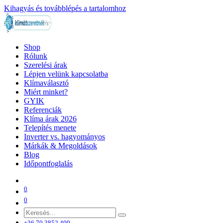
Kihagyás és továbblépés a tartalomhoz
Shop
Rólunk
Szerelési árak
Lépjen velünk kapcsolatba
Klímaválasztó
Miért minket?
GYIK
Referenciák
Klíma árak 2026
Telepítés menete
Inverter vs. hagyományos
Márkák & Megoldások
Blog
Időpontfoglalás
0
0
+36 70 3852 409