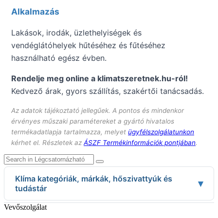
Alkalmazás
Lakások, irodák, üzlethelyiségek és
vendéglátóhelyek hűtéséhez és fűtéséhez
használható egész évben.
Rendelje meg online a klimatszeretnek.hu-ról!
Kedvező árak, gyors szállítás, szakértői tanácsadás.
Az adatok tájékoztató jellegűek. A pontos és mindenkor
érvényes műszaki paramétereket a gyártó hivatalos
termékadatlapja tartalmazza, melyet
ügyfélszolgálatunkon
kérhet el. Részletek az
ÁSZF Termékinformációk pontjában
.
Klíma kategóriák, márkák, hőszivattyúk és
▾
tudástár
Klíma kategóriák
Vevőszolgálat