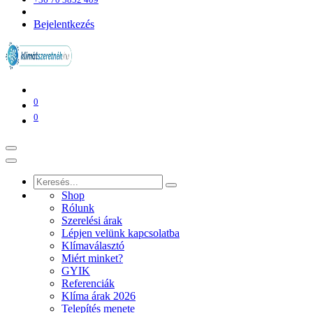
Bejelentkezés
0
0
Shop
Rólunk
Szerelési árak
Lépjen velünk kapcsolatba
Klímaválasztó
Miért minket?
GYIK
Referenciák
Klíma árak 2026
Telepítés menete