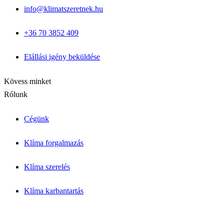
Megoldások & Tudástár
info@klimatszeretnek.hu
Panellakás klíma
Garzon klíma
+36 70 3852 409
Csendes hálószoba klíma
Allergiás / babaszoba
Iroda / nagy légtér
Elállási igény beküldése
Blog cikkek
Inverter vs. hagyományos
Kapcsolat
Kövess minket
Rólunk
Cégünk
Klíma forgalmazás
Klíma szerelés
Klíma karbantartás