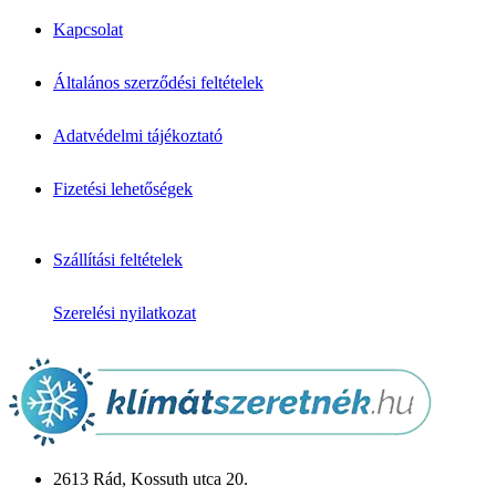
Split klímák
Mobil klímák
Kapcsolat
VRV/VRF rendszerek
Fan-Coil
Légtisztítók
Általános szerződési feltételek
↦ Márkák & Megoldások
Klíma márkák
Adatvédelmi tájékoztató
Daikin klíma
Mitsubishi klíma
Fizetési lehetőségek
Fujitsu klíma
LG klíma
Samsung klíma
Gree klíma
Szállítási feltételek
Midea klíma
Cascade klíma
Szerelési nyilatkozat
Hőszivattyú
Monoblokkos
Split rendszerű
Csomagajánlatok
Panasonic Aquarea
Midea M-Thermal
Fujitsu Waterstage
Gree Versati
2613 Rád, Kossuth utca 20.