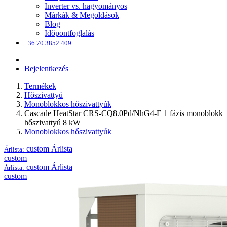
Inverter vs. hagyományos
Márkák & Megoldások
Blog
Időpontfoglalás
+36 70 3852 409
Bejelentkezés
Termékek
Hőszivattyú
Monoblokkos hőszivattyúk
Cascade HeatStar CRS-CQ8.0Pd/NhG4-E 1 fázis monoblokk
hőszivattyú 8 kW
Monoblokkos hőszivattyúk
custom
Árlista
Árlista:
custom
custom
Árlista
Árlista:
custom