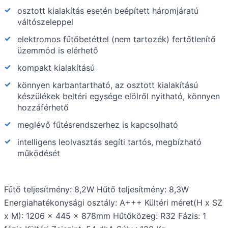
osztott kialakítás esetén beépített háromjáratú
váltószeleppel
elektromos fűtőbetéttel (nem tartozék) fertőtlenítő
üzemmód is elérhető
kompakt kialakítású
könnyen karbantartható, az osztott kialakítású
készülékek beltéri egysége elölről nyitható, könnyen
hozzáférhető
meglévő fűtésrendszerhez is kapcsolható
intelligens leolvasztás segíti tartós, megbízható
működését
Fűtő teljesítmény: 8,2W Hűtő teljesítmény: 8,3W
Energiahatékonysági osztály: A+++ Kültéri méret(H x SZ
x M): 1206 x 445 x 878mm Hűtőközeg: R32 Fázis: 1