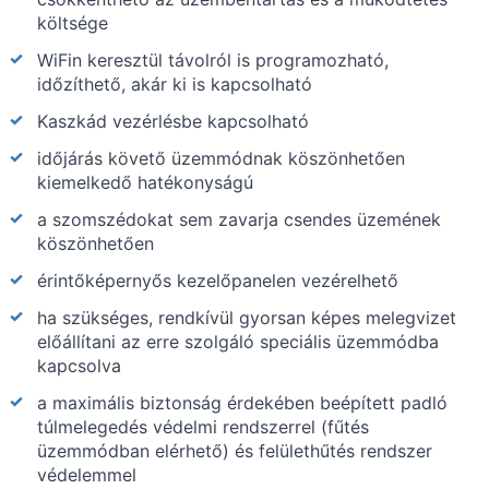
költsége
WiFin keresztül távolról is programozható,
időzíthető, akár ki is kapcsolható
Kaszkád vezérlésbe kapcsolható
időjárás követő üzemmódnak köszönhetően
kiemelkedő hatékonyságú
a szomszédokat sem zavarja csendes üzemének
köszönhetően
érintőképernyős kezelőpanelen vezérelhető
ha szükséges, rendkívül gyorsan képes melegvizet
előállítani az erre szolgáló speciális üzemmódba
kapcsolva
a maximális biztonság érdekében beépített padló
túlmelegedés védelmi rendszerrel (fűtés
üzemmódban elérhető) és felülethűtés rendszer
védelemmel