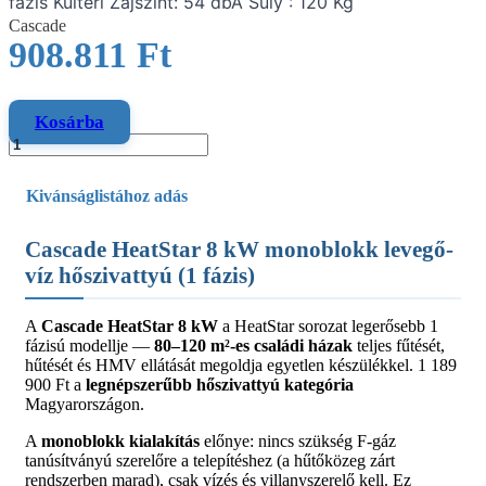
fázis Kültéri Zajszint: 54 dbA Súly : 120 Kg
Cascade
908.811
Ft
Kosárba
Kivánságlistához adás
Cascade HeatStar 8 kW monoblokk levegő-
víz hőszivattyú (1 fázis)
A
Cascade HeatStar 8 kW
a HeatStar sorozat legerősebb 1
fázisú modellje —
80–120 m²-es családi házak
teljes fűtését,
hűtését és HMV ellátását megoldja egyetlen készülékkel. 1 189
900 Ft a
legnépszerűbb hőszivattyú kategória
Magyarországon.
A
monoblokk kialakítás
előnye: nincs szükség F-gáz
tanúsítványú szerelőre a telepítéshez (a hűtőközeg zárt
rendszerben marad), csak vízés és villanyszerelő kell. Ez