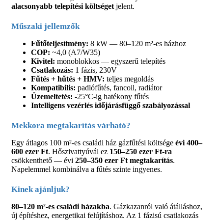
alacsonyabb telepítési költséget
jelent.
Műszaki jellemzők
Fűtőteljesítmény:
8 kW — 80–120 m²-es házhoz
COP:
~4,0 (A7/W35)
Kivitel:
monoblokkos — egyszerű telepítés
Csatlakozás:
1 fázis, 230V
Fűtés + hűtés + HMV:
teljes megoldás
Kompatibilis:
padlófűtés, fancoil, radiátor
Üzemeltetés:
-25°C-ig hatékony fűtés
Intelligens vezérlés időjárásfüggő szabályozással
Mekkora megtakarítás várható?
Egy átlagos 100 m²-es családi ház gázfűtési költsége
évi 400–
600 ezer Ft
. Hőszivattyúvál ez
150–250 ezer Ft-ra
csökkenthető — évi
250–350 ezer Ft megtakarítás
.
Napelemmel kombinálva a fűtés szinte ingyenes.
Kinek ajánljuk?
80–120 m²-es családi házakba
. Gázkazanról való átálláshoz,
új építéshez, energetikai felújításhoz. Az 1 fázisú csatlakozás