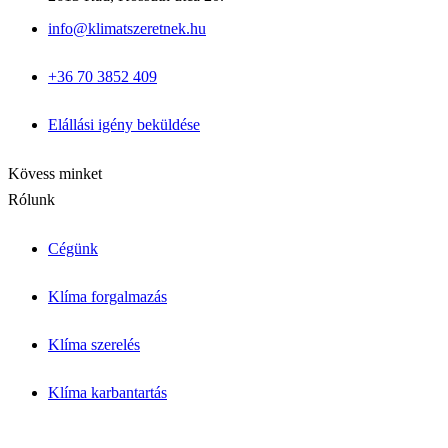
Megoldások & Tudástár
info@klimatszeretnek.hu
Panellakás klíma
Garzon klíma
+36 70 3852 409
Csendes hálószoba klíma
Allergiás / babaszoba
Iroda / nagy légtér
Elállási igény beküldése
Blog cikkek
Inverter vs. hagyományos
Kapcsolat
Kövess minket
Rólunk
Cégünk
Klíma forgalmazás
Klíma szerelés
Klíma karbantartás