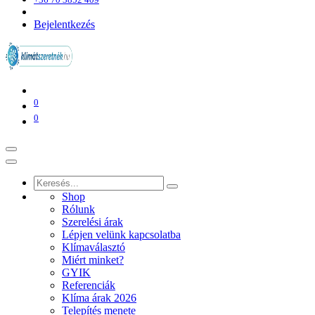
Bejelentkezés
0
0
Shop
Rólunk
Szerelési árak
Lépjen velünk kapcsolatba
Klímaválasztó
Miért minket?
GYIK
Referenciák
Klíma árak 2026
Telepítés menete