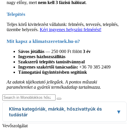
nagy előny, mert
nem kell 3 fázisú hálózat
.
Telepítés
Teljes körű kivitelezést vállalunk: felmérés, tervezés, telepítés,
üzembe helyezés.
Kérj ingyenes helyszíni felmérést!
Mit kapsz a klimatszeretnek.hu-n?
Sávos jótállás
— 250 000 Ft fölött
3 év
Ingyenes házhozszállítás
Szakszerű telepítés tanúsítvánnyal
Ingyenes szakértői tanácsadás:
+36 70 385 2409
Támogatási ügyintézésben segítünk
Az adatok tájékoztató jellegűek. A pontos műszaki
paramétereket a gyártói termékadatlap tartalmazza.
Klíma kategóriák, márkák, hőszivattyúk és
▾
tudástár
Klíma kategóriák
Vevőszolgálat