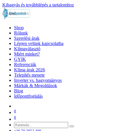
Kihagyás és továbblépés a tartalomhoz
Shop
Rólunk
Szerelési árak
Lépjen velünk kapcsolatba
Klímaválasztó
Miért minket?
GYIK
Referenciák
Klíma árak 2026
Telepítés menete
Inverter vs. hagyományos
Márkák & Megoldások
Blog
Időpontfoglalás
0
0
+36 70 3852 409