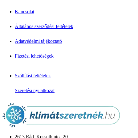
Split klímák
Mobil klímák
Kapcsolat
VRV/VRF rendszerek
Fan-Coil
Légtisztítók
Általános szerződési feltételek
↦ Márkák & Megoldások
Klíma márkák
Adatvédelmi tájékoztató
Daikin klíma
Mitsubishi klíma
Fizetési lehetőségek
Fujitsu klíma
LG klíma
Samsung klíma
Gree klíma
Szállítási feltételek
Midea klíma
Cascade klíma
Szerelési nyilatkozat
Hőszivattyú
Monoblokkos
Split rendszerű
Csomagajánlatok
Panasonic Aquarea
Midea M-Thermal
Fujitsu Waterstage
Gree Versati
2613 Rád, Kossuth utca 20.