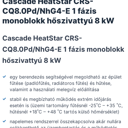
Cascade HeatStar CRS-
CQ8.0Pd/NhG4-E 1 fázis
monoblokk hőszivattyú 8 kW
Cascade HeatStar CRS-
CQ8.0Pd/NhG4-E 1 fázis monoblokk
hőszivattyú 8 kW
egy berendezés segítségével megoldható az épület
fűtése (padlófűtés, radiátoros fűtés) és hűtése,
valamint a használati melegvíz előállítása
stabil és megbízható működés extrém időjárás
esetén is (üzemi tartomány fűtésnél -25˚C – +35 ˚C,
hűtésnél +18˚C – +48 ˚C tartós külső hőmérséklet)
napelemes rendszerrel összekapcsolva akár nullára
csökkenthető az üzembentartás és a működtetés