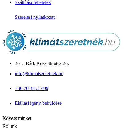
Gree klíma
Szállítási feltételek
Midea klíma
Cascade klíma
Szerelési nyilatkozat
Hőszivattyú
Monoblokkos
Split rendszerű
Csomagajánlatok
Panasonic Aquarea
Midea M-Thermal
Fujitsu Waterstage
Gree Versati
2613 Rád, Kossuth utca 20.
Megoldások & Tudástár
info@klimatszeretnek.hu
Panellakás klíma
Garzon klíma
+36 70 3852 409
Csendes hálószoba klíma
Allergiás / babaszoba
Iroda / nagy légtér
Elállási igény beküldése
Blog cikkek
Inverter vs. hagyományos
Kapcsolat
Kövess minket
Rólunk