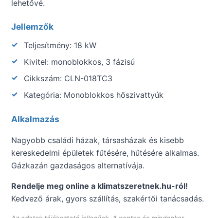
lehetővé.
Jellemzők
Teljesítmény: 18 kW
Kivitel: monoblokkos, 3 fázisú
Cikkszám: CLN-018TC3
Kategória: Monoblokkos hőszivattyúk
Alkalmazás
Nagyobb családi házak, társasházak és kisebb
kereskedelmi épületek fűtésére, hűtésére alkalmas.
Gázkazán gazdaságos alternatívája.
Rendelje meg online a klimatszeretnek.hu-ról!
Kedvező árak, gyors szállítás, szakértői tanácsadás.
Az adatok tájékoztató jellegűek. A pontos és mindenkor