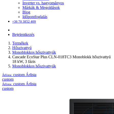
Inverter vs. hagyományos
Márkák & Megoldások
Blog
Időpontfoglalás
+36 70 3852 409
Bejelentkezés
Termékek
Hőszivattyú
Monoblokkos hőszivattyúk
Cascade EcoStar Plus CLN-018TC3 Monoblokk hőszivattyú
18 kW, 3 fázis
Monoblokkos hőszivattyúk
custom
Árlista
Árlista:
custom
custom
Árlista
Árlista:
custom