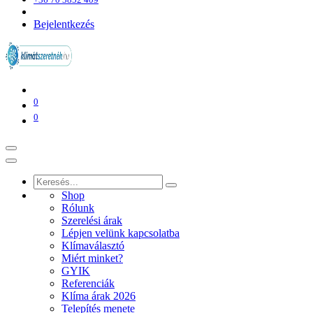
Bejelentkezés
0
0
Shop
Rólunk
Szerelési árak
Lépjen velünk kapcsolatba
Klímaválasztó
Miért minket?
GYIK
Referenciák
Klíma árak 2026
Telepítés menete