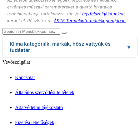
érvényes műszaki paramétereket a gyártó hivatalos
termékadatlapja tartalmazza, melyet
ügyfélszolgálatunkon
kérhet el. Részletek az
ÁSZF Termékinformációk pontjában
.
Klíma kategóriák, márkák, hőszivattyúk és
▾
tudástár
Klíma kategóriák
Vevőszolgálat
Split klímák
Mobil klímák
Kapcsolat
VRV/VRF rendszerek
Fan-Coil
Légtisztítók
Általános szerződési feltételek
↦ Márkák & Megoldások
Klíma márkák
Adatvédelmi tájékoztató
Daikin klíma
Mitsubishi klíma
Fizetési lehetőségek
Fujitsu klíma
LG klíma
Samsung klíma