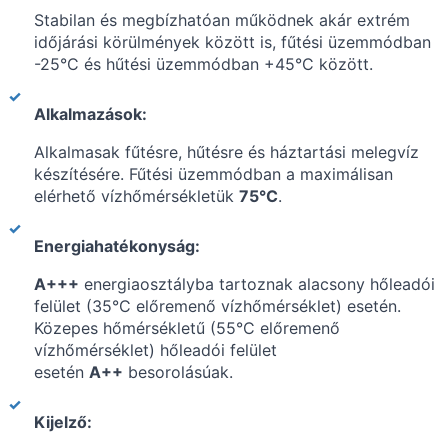
Stabilan és megbízhatóan működnek akár extrém
időjárási körülmények között is, fűtési üzemmódban
-25°C és hűtési üzemmódban +45°C között.
Alkalmazások:
Alkalmasak fűtésre, hűtésre és háztartási melegvíz
készítésére. Fűtési üzemmódban a maximálisan
elérhető vízhőmérsékletük
75°C
.
Energiahatékonyság:
A+++
energiaosztályba tartoznak alacsony hőleadói
felület (35°C előremenő vízhőmérséklet) esetén.
Közepes hőmérsékletű (55°C előremenő
vízhőmérséklet) hőleadói felület
esetén
A++
besorolásúak.
Kijelző: