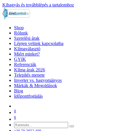
Kihagyás és továbblépés a tartalomhoz
Shop
Rólunk
Szerelési árak
Lépjen velünk kapcsolatba
Klímaválasztó
Miért minket?
GYIK
Referenciák
Klíma árak 2026
Telepítés menete
Inverter vs. hagyományos
Márkák & Megoldások
Blog
Időpontfoglalás
0
0
+36 70 3852 409