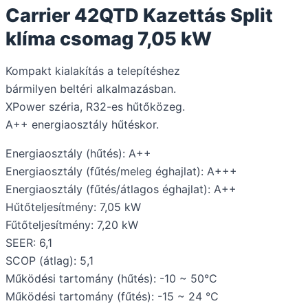
Carrier 42QTD Kazettás Split
klíma csomag 7,05 kW
Kompakt kialakítás a telepítéshez
bármilyen beltéri alkalmazásban.
XPower széria, R32-es hűtőközeg.
A++ energiaosztály hűtéskor.
Energiaosztály (hűtés): A++
Energiaosztály (fűtés/meleg éghajlat): A+++
Energiaosztály (fűtés/átlagos éghajlat): A++
Hűtőteljesítmény: 7,05 kW
Fűtőteljesítmény: 7,20 kW
SEER: 6,1
SCOP (átlag): 5,1
Működési tartomány (hűtés): -10 ~ 50°C
Működési tartomány (fűtés): -15 ~ 24 °C