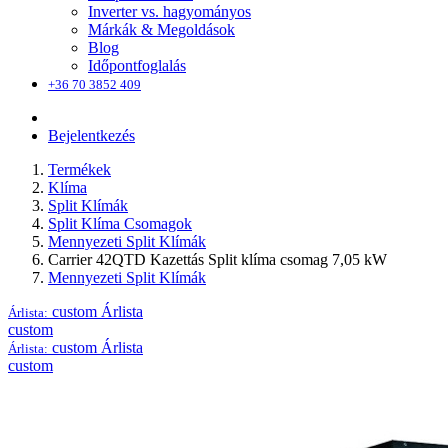
Inverter vs. hagyományos
Márkák & Megoldások
Blog
Időpontfoglalás
+36 70 3852 409
Bejelentkezés
Termékek
Klíma
Split Klímák
Split Klíma Csomagok
Mennyezeti Split Klímák
Carrier 42QTD Kazettás Split klíma csomag 7,05 kW
Mennyezeti Split Klímák
custom
Árlista
Árlista:
custom
custom
Árlista
Árlista:
custom