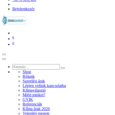
Bejelentkezés
0
0
Shop
Rólunk
Szerelési árak
Lépjen velünk kapcsolatba
Klímaválasztó
Miért minket?
GYIK
Referenciák
Klíma árak 2026
Telepítés menete