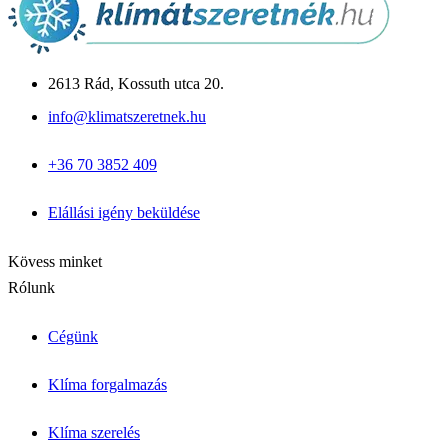
Csomagajánlatok
Panasonic Aquarea
Midea M-Thermal
Fujitsu Waterstage
Gree Versati
2613 Rád, Kossuth utca 20.
Megoldások & Tudástár
info@klimatszeretnek.hu
Panellakás klíma
Garzon klíma
+36 70 3852 409
Csendes hálószoba klíma
Allergiás / babaszoba
Iroda / nagy légtér
Elállási igény beküldése
Blog cikkek
Inverter vs. hagyományos
Kapcsolat
Kövess minket
Rólunk
Cégünk
Klíma forgalmazás
Klíma szerelés