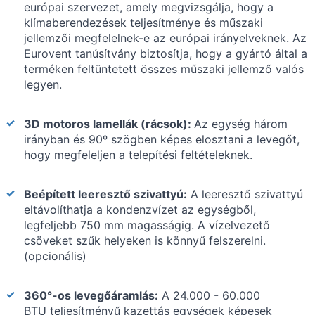
európai szervezet, amely megvizsgálja, hogy a
klímaberendezések teljesítménye és műszaki
jellemzői megfelelnek-e az európai irányelveknek. Az
Eurovent tanúsítvány biztosítja, hogy a gyártó által a
terméken feltüntetett összes műszaki jellemző valós
legyen.
3D motoros lamellák (rácsok):
Az egység három
irányban és 90º szögben képes elosztani a levegőt,
hogy megfeleljen a telepítési feltételeknek.
Beépített leeresztő szivattyú:
A leeresztő szivattyú
eltávolíthatja a kondenzvízet az egységből,
legfeljebb 750 mm magasságig. A vízelvezető
csöveket szűk helyeken is könnyű felszerelni.
(opcionális)
360°-os levegőáramlás:
A 24.000 - 60.000
BTU teljesítményű kazettás egységek képesek