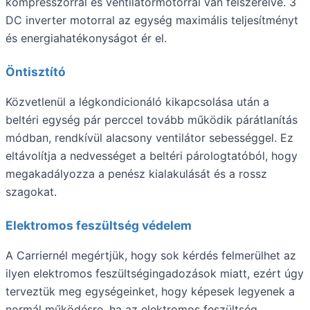
kompresszorral és ventilátormotorral van felszerelve. 3
DC inverter motorral az egység maximális teljesítményt
és energiahatékonyságot ér el.
Öntisztító
Közvetlenül a légkondicionáló kikapcsolása után a
beltéri egység pár perccel tovább működik párátlanítás
módban, rendkívül alacsony ventilátor sebességgel. Ez
eltávolítja a nedvességet a beltéri párologtatóból, hogy
megakadályozza a penész kialakulását és a rossz
szagokat.
Elektromos feszültség védelem
A Carriernél megértjük, hogy sok kérdés felmerülhet az
ilyen elektromos feszültségingadozások miatt, ezért úgy
terveztük meg egységeinket, hogy képesek legyenek a
normál működésre, ha az elektromos feszültség