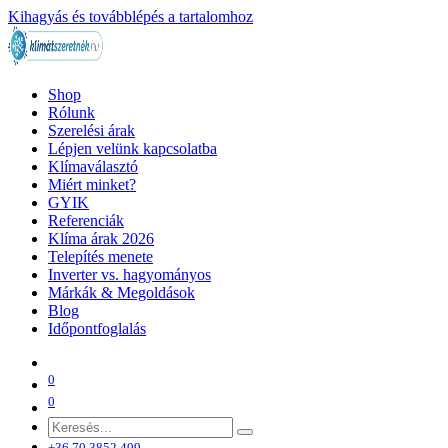
Kihagyás és továbblépés a tartalomhoz
Shop
Rólunk
Szerelési árak
Lépjen velünk kapcsolatba
Klímaválasztó
Miért minket?
GYIK
Referenciák
Klíma árak 2026
Telepítés menete
Inverter vs. hagyományos
Márkák & Megoldások
Blog
Időpontfoglalás
0
0
+36 70 3852 409