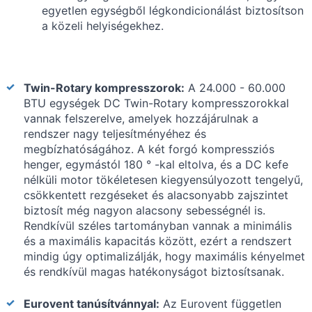
egyetlen egységből légkondicionálást biztosítson
a közeli helyiségekhez.
Twin-Rotary kompresszorok:
A 24.000 - 60.000
BTU egységek DC Twin-Rotary kompresszorokkal
vannak felszerelve, amelyek hozzájárulnak a
rendszer nagy teljesítményéhez és
megbízhatóságához. A két forgó kompressziós
henger, egymástól 180 ° -kal eltolva, és a DC kefe
nélküli motor tökéletesen kiegyensúlyozott tengelyű,
csökkentett rezgéseket és alacsonyabb zajszintet
biztosít még nagyon alacsony sebességnél is.
Rendkívül széles tartományban vannak a minimális
és a maximális kapacitás között, ezért a rendszert
mindig úgy optimalizálják, hogy maximális kényelmet
és rendkívül magas hatékonyságot biztosítsanak.
Eurovent tanúsítvánnyal:
Az Eurovent független