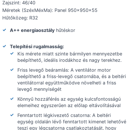
Zajszint: 46/40
Méretek (SzéxMéxMa): Panel 950x950x55
Hűtőközeg: R32
A++ energiaosztály
hűtéskor
Telepítési rugalmasság:
Kis mérete miatt szinte bármilyen mennyezetbe
beépíthető, ideális irodákhoz és nagy terekhez.
Friss levegő beáramlás: A ventilátor motor
beépíthető a friss-levegő csatornába, és a beltéri
ventilátorral együttműködve növelheti a friss
levegő mennyiségét
Könnyű hozzáférés az egység kulcsfontosságú
elemeihez egyszerűen az előlap eltávolításával
Fenntartott légkivezető csatorna: A beltéri
egység oldalán lévő fenntartott kimenet lehetővé
teszi egy légcsatorna csatlakoztatását, hogy