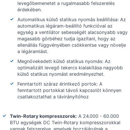
levegőbemenetet a rugalmasabb felszerelés
érdekében.
Automatikus külső statikus nyomás beállítása: Az
automatikus légáram-beállító funkcióval az
egység a ventilátor sebességét alacsonyabb vagy
magasabb görbéhez tudja igazítani, hogy az
ellenállás függvényében csökkentse vagy növelje
a légáramlást.
Megnövekedett külső statikus nyomás: Az
optimalizált levegő tekercs kialakítása nagyobb
külső statikus nyomást eredményezhet.
Fenntartott száraz érintkező portok: A
fenntartott portokkal távoli kapcsolót könnyen
csatlakoztathat a távirányítóhoz
Twin-Rotary kompresszorok:
A 24.000 - 60.000
BTU egységek DC Twin-Rotary kompresszorokkal
vannak felszerelve, amelyek hozzájárulnak a