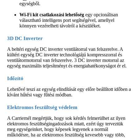
egységből.
Wi-Fi kit csatlakozási lehetőség
egy opcionálisan
választható intelligens port segítségével, amellyel
könnyen vezérelheti távolról a készüléket.
3D DC Inverter
A beltéri egység DC inverter ventilátorral van felszerelve. A
kültéri egység DC inverter technológiájú kompresszorral és
ventilátormotorral van felszerelve. 3 DC inverter motorral az
egység maximális teljesítményt és energiahatékonyságot ér el.
Időzító
Lehetővé teszi az egység elindítását egy előre beállított időben a
kívánt hűtési vagy fűtési módban.
Elektromos feszültség védelem
A Carriernél megértjük, hogy sok kérdés felmerülhet az ilyen
elektromos feszültségingadozások miatt, ezért úgy terveztük
meg egységeinket, hogy képesek legyenek a normál
működésre, ha az elektromos feszültség kevesebb vagy több,