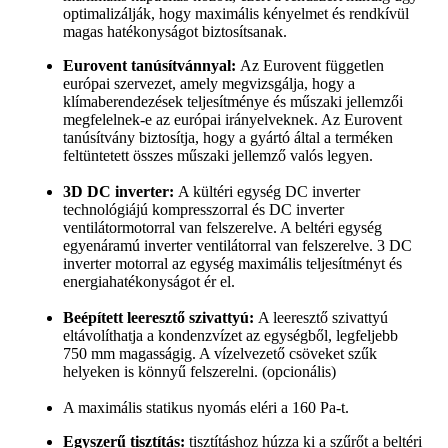
optimalizálják, hogy maximális kényelmet és rendkívül
magas hatékonyságot biztosítsanak.
Eurovent tanúsítvánnyal:
Az Eurovent független
európai szervezet, amely megvizsgálja, hogy a
klímaberendezések teljesítménye és műszaki jellemzői
megfelelnek-e az európai irányelveknek. Az Eurovent
tanúsítvány biztosítja, hogy a gyártó által a terméken
feltüntetett összes műszaki jellemző valós legyen.
3D DC inverter:
A kültéri egység DC inverter
technológiájú kompresszorral és DC inverter
ventilátormotorral van felszerelve. A beltéri egység
egyenáramú inverter ventilátorral van felszerelve. 3 DC
inverter motorral az egység maximális teljesítményt és
energiahatékonyságot ér el.
Beépített leeresztő szivattyú:
A leeresztő szivattyú
eltávolíthatja a kondenzvízet az egységből, legfeljebb
750 mm magasságig. A vízelvezető csöveket szűk
helyeken is könnyű felszerelni. (opcionális)
A maximális statikus nyomás eléri a 160 Pa-t.
Egyszerű tisztítás:
tisztításhoz húzza ki a szűrőt a beltéri