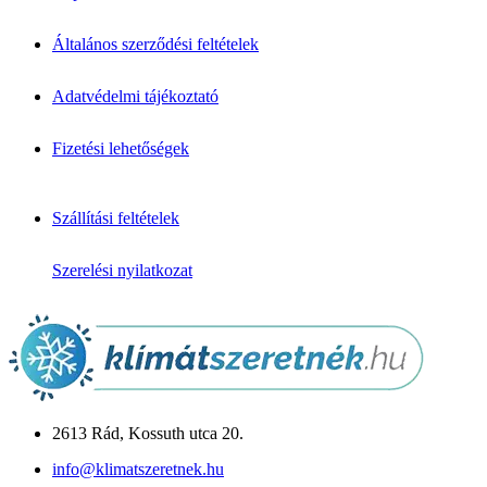
VRV/VRF rendszerek
Fan-Coil
Légtisztítók
Általános szerződési feltételek
↦ Márkák & Megoldások
Klíma márkák
Adatvédelmi tájékoztató
Daikin klíma
Mitsubishi klíma
Fizetési lehetőségek
Fujitsu klíma
LG klíma
Samsung klíma
Gree klíma
Szállítási feltételek
Midea klíma
Cascade klíma
Szerelési nyilatkozat
Hőszivattyú
Monoblokkos
Split rendszerű
Csomagajánlatok
Panasonic Aquarea
Midea M-Thermal
Fujitsu Waterstage
Gree Versati
2613 Rád, Kossuth utca 20.
Megoldások & Tudástár
info@klimatszeretnek.hu
Panellakás klíma