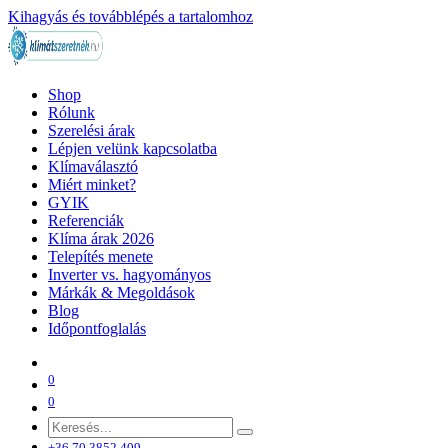
Kihagyás és továbblépés a tartalomhoz
Shop
Rólunk
Szerelési árak
Lépjen velünk kapcsolatba
Klímaválasztó
Miért minket?
GYIK
Referenciák
Klíma árak 2026
Telepítés menete
Inverter vs. hagyományos
Márkák & Megoldások
Blog
Időpontfoglalás
0
0
+36 70 3852 409