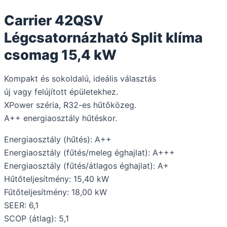
Carrier 42QSV
Légcsatornázható Split klíma
csomag 15,4 kW
Kompakt és sokoldalú, ideális választás
új vagy felújított épületekhez.
XPower széria, R32-es hűtőközeg.
A++ energiaosztály hűtéskor.
Energiaosztály (hűtés): A++
Energiaosztály (fűtés/meleg éghajlat): A+++
Energiaosztály (fűtés/átlagos éghajlat): A+
Hűtőteljesítmény: 15,40 kW
Fűtőteljesítmény: 18,00 kW
SEER: 6,1
SCOP (átlag): 5,1