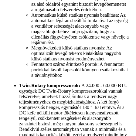
az alsó oldalról egyaránt biztosít levegőbemenetet
a rugalmasabb felszerelés érdekében.
Automatikus külső statikus nyomás beállítása: Az
automatikus légáram-beállító funkcióval az egység
a ventilátor sebességét alacsonyabb vagy
magasabb görbéhez tudja igazítani, hogy az
ellenállás függvényében csökkentse vagy növelje a
légáramlást.
Megnövekedett külső statikus nyomás: Az
optimalizált levegő tekercs kialakítása nagyobb
külső statikus nyomást eredményezhet.
Fenntartott száraz érintkező portok: A fenntartott
portokkal távoli kapcsolót könnyen csatlakoztathat
a távirányítóhoz
Twin-Rotary kompresszorok:
A 24.000 - 60.000 BTU
egységek DC Twin-Rotary kompresszorokkal vannak
felszerelve, amelyek hozzájárulnak a rendszer nagy
teljesítményéhez és megbízhatóságához. A két forgó
kompressziós henger, egymástól 180 ° -kal eltolva, és a
DC kefe nélküli motor tökéletesen kiegyensúlyozott
tengelyű, csökkentett rezgéseket és alacsonyabb
zajszintet biztosít még nagyon alacsony sebességnél is.
Rendkívül széles tartományban vannak a minimális és a
maximális kapacitás között, ezért a rendszert mindig úgy