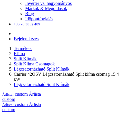
Inverter vs. hagyományos
Márkák & Megoldások
Blog
Időpontfoglalás
+36 70 3852 409
Bejelentkezés
Termékek
Klíma
Split Klímák
Split Klíma Csomagok
Légcsatornázható Split Klímák
Carrier 42QSV Légcsatornázható Split klíma csomag 15,4
kW
Légcsatornázható Split Klímák
custom
Árlista
Árlista:
custom
custom
Árlista
Árlista:
custom