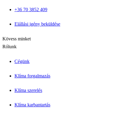
Garzon klíma
+36 70 3852 409
Csendes hálószoba klíma
Allergiás / babaszoba
Iroda / nagy légtér
Elállási igény beküldése
Blog cikkek
Inverter vs. hagyományos
Kapcsolat
Kövess minket
Rólunk
Cégünk
Klíma forgalmazás
Klíma szerelés
Klíma karbantartás