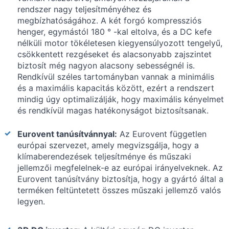
rendszer nagy teljesítményéhez és
megbízhatóságához. A két forgó kompressziós
henger, egymástól 180 ° -kal eltolva, és a DC kefe
nélküli motor tökéletesen kiegyensúlyozott tengelyű,
csökkentett rezgéseket és alacsonyabb zajszintet
biztosít még nagyon alacsony sebességnél is.
Rendkívül széles tartományban vannak a minimális
és a maximális kapacitás között, ezért a rendszert
mindig úgy optimalizálják, hogy maximális kényelmet
és rendkívül magas hatékonyságot biztosítsanak.
Eurovent tanúsítvánnyal:
Az Eurovent független
európai szervezet, amely megvizsgálja, hogy a
klímaberendezések teljesítménye és műszaki
jellemzői megfelelnek-e az európai irányelveknek. Az
Eurovent tanúsítvány biztosítja, hogy a gyártó által a
terméken feltüntetett összes műszaki jellemző valós
legyen.