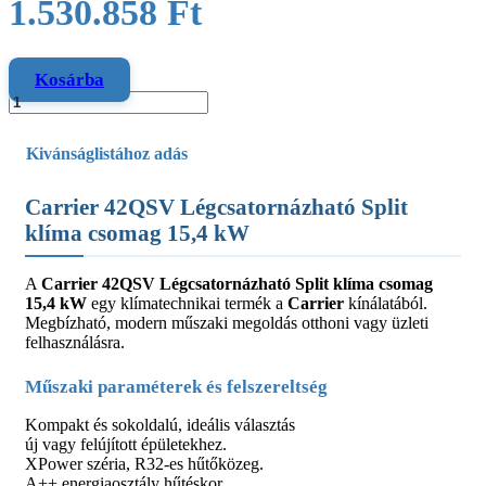
1.530.858
Ft
Kosárba
Kivánságlistához adás
Carrier 42QSV Légcsatornázható Split
klíma csomag 15,4 kW
A
Carrier 42QSV Légcsatornázható Split klíma csomag
15,4 kW
egy klímatechnikai termék a
Carrier
kínálatából.
Megbízható, modern műszaki megoldás otthoni vagy üzleti
felhasználásra.
Műszaki paraméterek és felszereltség
Kompakt és sokoldalú, ideális választás
új vagy felújított épületekhez.
XPower széria, R32-es hűtőközeg.
A++ energiaosztály hűtéskor.