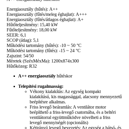
Energiaosztály (hűtés): A++
Energiaosztály (fűtés/meleg éghajlat): A+++
Energiaosztály (fűtés/átlagos éghajlat): A+
Hűtőteljesítmény: 15,40 kW
Fűtőteljesítmény: 18,00 kW
SEER: 6,1
SCOP (átlag): 5,1
Működési tartomány (hűtés): -10 ~ 50 °C
Működési tartomány (fűtés): -15 ~ 24 °C
Zajszint: 54/50
Méretek (SzéxMéxMa): 1200x874x300
Hűtőközeg: R32
A++ energiaosztály
hűtéskor
Telepítési rugalmasság:
Vékony kialakítás: Az egység kompakt
kialakítású, kis magassággal, alacsony mennyezetű
beépítésre alkalmas.
Friss levegő beáramlás: A ventilátor motor
beépíthető a friss-levegő csatornába, és a beltéri
ventilátorral együttműködve növelheti a friss
levegő mennyiségét (opcionális)
Kétirányú levegő bevezetés: Az egység a hátsó- és