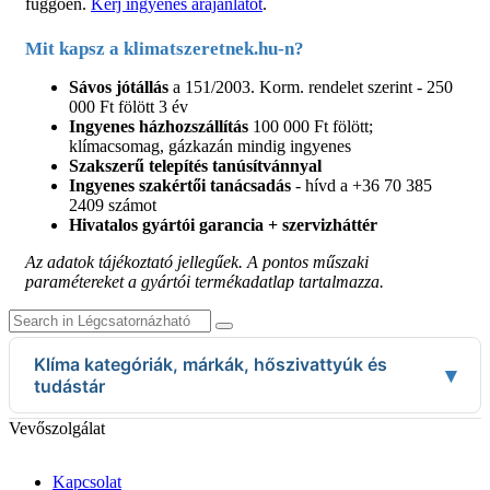
függően.
Kérj ingyenes árajánlatot
.
Mit kapsz a klimatszeretnek.hu-n?
Sávos jótállás
a 151/2003. Korm. rendelet szerint - 250
000 Ft fölött 3 év
Ingyenes házhozszállítás
100 000 Ft fölött;
klímacsomag, gázkazán mindig ingyenes
Szakszerű telepítés tanúsítvánnyal
Ingyenes szakértői tanácsadás
- hívd a +36 70 385
2409 számot
Hivatalos gyártói garancia + szervizháttér
Az adatok tájékoztató jellegűek. A pontos műszaki
paramétereket a gyártói termékadatlap tartalmazza.
Klíma kategóriák, márkák, hőszivattyúk és
▾
tudástár
Klíma kategóriák
Vevőszolgálat
Split klímák
Mobil klímák
Kapcsolat