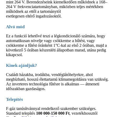
mint 264 V. Berendezéseink kiemelkedően működnek a 168–
264 V frekvenciatartományban, miközben teljes mértékben
működnek az ettől a tartománytól
esetlegesen eltérő ingadozásoktól.
Alvó mód
Ez a funkció lehetővé teszi a légkondicionáló számára, hogy
automatikusan növelje vagy csökkentse a hűtést, vagy
csökkentse a fűtést óránként 1°C-kal az első 2 órában, majd a
következő 5 órában készenléti állapotban marad, utána pedig
kikapcsol.
Kinek ajánljuk?
Családi házakba, irodákba, vendéglátóhelyekre, ahol
megbízható, hosszú élettartamú klímamegoldásra van szükség.
Az inverteres technológia fűtésre is alkalmas — átmeneti
időszakban gazdaságos.
Telepítés
F-gáz tanúsítvánnyal rendelkező szakember szükséges.
Standard telepítés
100 000-150 000 Ft
, vezetékhossztól