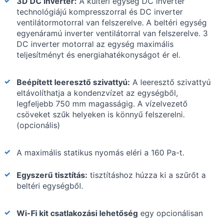
3D DC inverter:
A kültéri egység DC inverter
technológiájú kompresszorral és DC inverter
ventilátormotorral van felszerelve. A beltéri egység
egyenáramú inverter ventilátorral van felszerelve. 3
DC inverter motorral az egység maximális
teljesítményt és energiahatékonyságot ér el.
Beépített leeresztő szivattyú:
A leeresztő szivattyú
eltávolíthatja a kondenzvízet az egységből,
legfeljebb 750 mm magasságig. A vízelvezető
csöveket szűk helyeken is könnyű felszerelni.
(opcionális)
A maximális statikus nyomás eléri a 160 Pa-t.
Egyszerű tisztítás:
tisztításhoz húzza ki a szűrőt a
beltéri egységből.
Wi-Fi kit csatlakozási lehetőség
egy opcionálisan