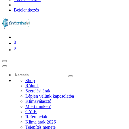
Bejelentkezés
0
0
Shop
Rólunk
Szerelési árak
Lépjen velünk kapcsolatba
Klímaválasztó
Miért minket?
GYIK
Referenciák
Klíma árak 2026
Telepítés menete