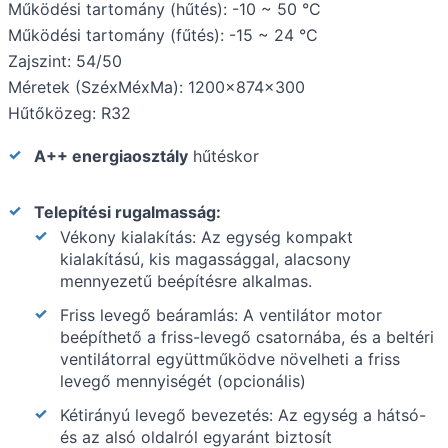
Működési tartomány (hűtés): -10 ~ 50 °C
Működési tartomány (fűtés): -15 ~ 24 °C
Zajszint: 54/50
Méretek (SzéxMéxMa): 1200x874x300
Hűtőközeg: R32
A++ energiaosztály
hűtéskor
Telepítési rugalmasság:
Vékony kialakítás: Az egység kompakt
kialakítású, kis magassággal, alacsony
mennyezetű beépítésre alkalmas.
Friss levegő beáramlás: A ventilátor motor
beépíthető a friss-levegő csatornába, és a beltéri
ventilátorral együttműködve növelheti a friss
levegő mennyiségét (opcionális)
Kétirányú levegő bevezetés: Az egység a hátsó-
és az alsó oldalról egyaránt biztosít