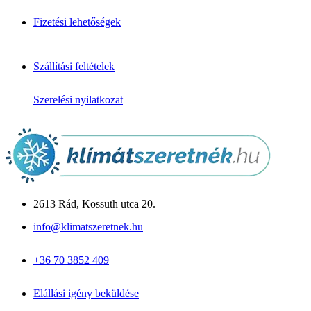
Daikin klíma
Mitsubishi klíma
Fizetési lehetőségek
Fujitsu klíma
LG klíma
Samsung klíma
Gree klíma
Szállítási feltételek
Midea klíma
Cascade klíma
Szerelési nyilatkozat
Hőszivattyú
Monoblokkos
Split rendszerű
Csomagajánlatok
Panasonic Aquarea
Midea M-Thermal
Fujitsu Waterstage
Gree Versati
2613 Rád, Kossuth utca 20.
Megoldások & Tudástár
info@klimatszeretnek.hu
Panellakás klíma
Garzon klíma
+36 70 3852 409
Csendes hálószoba klíma
Allergiás / babaszoba
Iroda / nagy légtér
Elállási igény beküldése
Blog cikkek
Inverter vs. hagyományos