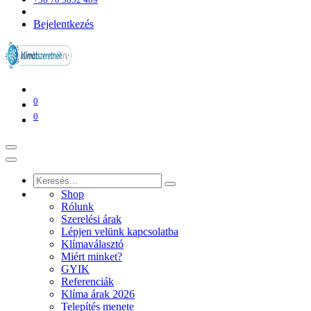
Bejelentkezés
0
0
Shop
Rólunk
Szerelési árak
Lépjen velünk kapcsolatba
Klímaválasztó
Miért minket?
GYIK
Referenciák
Klíma árak 2026
Telepítés menete