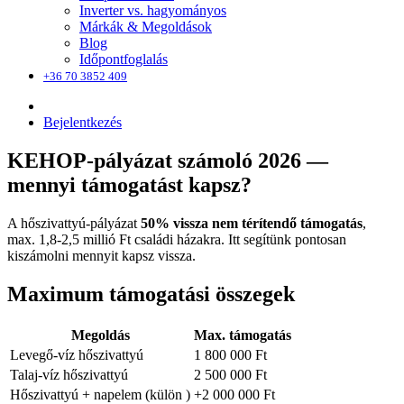
Inverter vs. hagyományos
Márkák & Megoldások
Blog
Időpontfoglalás
+36 70 3852 409
Bejelentkezés
KEHOP-pályázat számoló 2026 —
mennyi támogatást kapsz?
A hőszivattyú-pályázat
50% vissza nem térítendő támogatás
,
max. 1,8-2,5 millió Ft családi házakra. Itt segítünk pontosan
kiszámolni mennyit kapsz vissza.
Maximum támogatási összegek
Megoldás
Max. támogatás
Levegő-víz hőszivattyú
1 800 000 Ft
Talaj-víz hőszivattyú
2 500 000 Ft
Hőszivattyú + napelem (külön )
+2 000 000 Ft