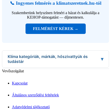
📞 Ingyenes felmérés a klimatszeretnek.hu-tól
Szakemberünk helyszínen felméri a házat és kalkulálja a
KEHOP-támogatást — díjmentesen.
FELMÉRÉST KÉREK →
Klíma kategóriák, márkák, hőszivattyúk és
▾
tudástár
Klíma kategóriák
Vevőszolgálat
Split klímák
Mobil klímák
Kapcsolat
VRV/VRF rendszerek
Fan-Coil
Légtisztítók
Általános szerződési feltételek
↦ Márkák & Megoldások
Klíma márkák
Adatvédelmi tájékoztató