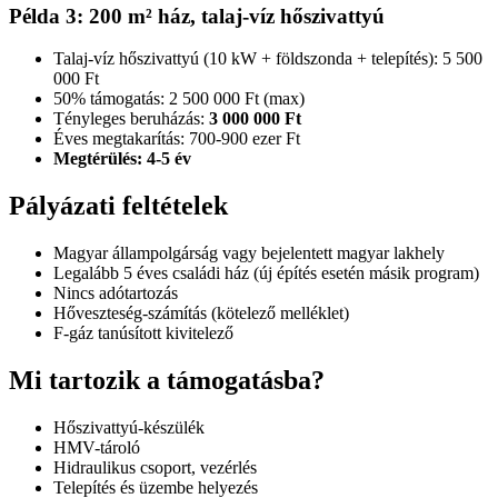
Példa 3: 200 m² ház, talaj-víz hőszivattyú
Talaj-víz hőszivattyú (10 kW + földszonda + telepítés): 5 500
000 Ft
50% támogatás: 2 500 000 Ft (max)
Tényleges beruházás:
3 000 000 Ft
Éves megtakarítás: 700-900 ezer Ft
Megtérülés: 4-5 év
Pályázati feltételek
Magyar állampolgárság vagy bejelentett magyar lakhely
Legalább 5 éves családi ház (új építés esetén másik program)
Nincs adótartozás
Hőveszteség-számítás (kötelező melléklet)
F-gáz tanúsított kivitelező
Mi tartozik a támogatásba?
Hőszivattyú-készülék
HMV-tároló
Hidraulikus csoport, vezérlés
Telepítés és üzembe helyezés