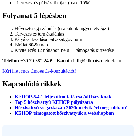
Tervezési és pályázati díjak (max. 15%)
Folyamat 5 lépésben
Hőveszteség-számítás (csapatunk ingyen elvégzi)
Tervezés és termékajánlás
Pályázat beadása palyazat.gov.hu-n
Bírálat 60-90 nap
Kivitelezés 12 hónapon belül + támogatás kifizetése
Telefon:
+36 70 385 2409 |
E-mail:
info@klimatszeretnek.hu
Kérj ingyenes támogatás-konzultációt!
Kapcsolódó cikkek
KEHOP-5.4.1 teljes útmutató családi házaknak
Top 5 hőszivattyú KEHOP-pályázatra
Hőszivattyú vs gázkazán 2026: melyik éri meg jobban?
KEHOP-támogatott hőszivattyúk a webshopban