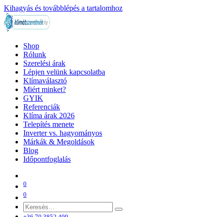
Kihagyás és továbblépés a tartalomhoz
Shop
Rólunk
Szerelési árak
Lépjen velünk kapcsolatba
Klímaválasztó
Miért minket?
GYIK
Referenciák
Klíma árak 2026
Telepítés menete
Inverter vs. hagyományos
Márkák & Megoldások
Blog
Időpontfoglalás
0
0
+36 70 3852 409