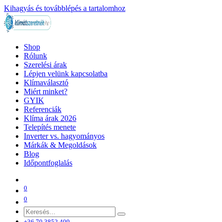
Kihagyás és továbblépés a tartalomhoz
Shop
Rólunk
Szerelési árak
Lépjen velünk kapcsolatba
Klímaválasztó
Miért minket?
GYIK
Referenciák
Klíma árak 2026
Telepítés menete
Inverter vs. hagyományos
Márkák & Megoldások
Blog
Időpontfoglalás
0
0
+36 70 3852 409