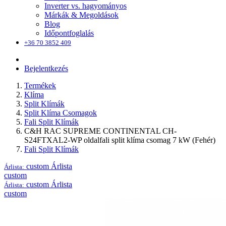
Inverter vs. hagyományos
Márkák & Megoldások
Blog
Időpontfoglalás
+36 70 3852 409
Bejelentkezés
Termékek
Klíma
Split Klímák
Split Klíma Csomagok
Fali Split Klímák
C&H RAC SUPREME CONTINENTAL CH-
S24FTXAL2-WP oldalfali split klíma csomag 7 kW (Fehér)
Fali Split Klímák
custom
Árlista
Árlista:
custom
custom
Árlista
Árlista:
custom