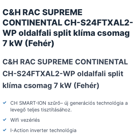
C&H RAC SUPREME
CONTINENTAL CH-S24FTXAL2-
WP oldalfali split klíma csomag
7 kW (Fehér)
C&H RAC SUPREME CONTINENTAL
CH-S24FTXAL2-WP oldalfali split
klíma csomag 7 kW (Fehér)
CH SMART-ION szűrő– új generációs technológia a
levegő teljes tisztításához.
Wifi vezérlés
I-Action inverter technológia