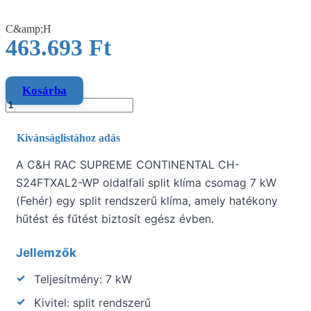
C&amp;H
463.693
Ft
Kosárba
Kivánságlistához adás
A C&H RAC SUPREME CONTINENTAL CH-
S24FTXAL2-WP oldalfali split klíma csomag 7 kW
(Fehér) egy split rendszerű klíma, amely hatékony
hűtést és fűtést biztosít egész évben.
Jellemzők
Teljesítmény: 7 kW
Kivitel: split rendszerű