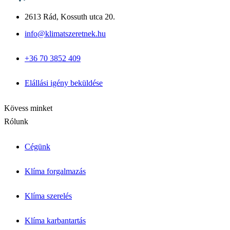
Fujitsu Waterstage
Gree Versati
2613 Rád, Kossuth utca 20.
Megoldások & Tudástár
info@klimatszeretnek.hu
Panellakás klíma
Garzon klíma
+36 70 3852 409
Csendes hálószoba klíma
Allergiás / babaszoba
Iroda / nagy légtér
Elállási igény beküldése
Blog cikkek
Inverter vs. hagyományos
Kapcsolat
Kövess minket
Rólunk
Cégünk
Klíma forgalmazás
Klíma szerelés
Klíma karbantartás