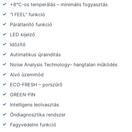
+8°C-os temperálás – minimális fogyasztás
“I FEEL” funkció
Párátlanító funkció
LED kijelző
Időzítő
Autimatikus újrainditás
Noise Analysis Technology– hangtalan működés
Alvó üzemmód
ЕСО-FRESH – porszűrő
GREEN-FIN
Intelligens leolvasztás
Öndiagnosztika rendszer
Fagyvédelmi funkció