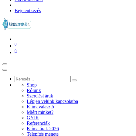
Bejelentkezés
0
0
Shop
Rólunk
Szerelési árak
Lépjen velünk kapcsolatba
Klímaválasztó
Miért minket?
GYIK
Referenciák
Klíma árak 2026
Telepítés menete