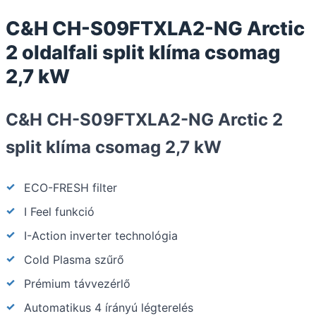
C&H CH-S09FTXLA2-NG Arctic
2 oldalfali split klíma csomag
2,7 kW
C&H CH-S09FTXLA2-NG Arctic 2
split klíma csomag 2,7 kW
ECO-FRESH filter
I Feel funkció
I-Action inverter technológia
Cold Plasma szűrő
Prémium távvezérlő
Automatikus 4 írányú légterelés