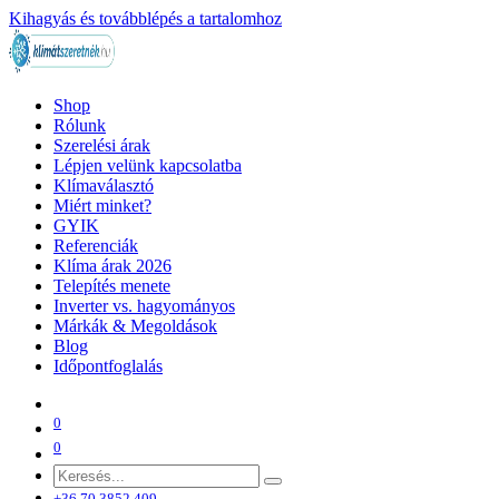
Kihagyás és továbblépés a tartalomhoz
Shop
Rólunk
Szerelési árak
Lépjen velünk kapcsolatba
Klímaválasztó
Miért minket?
GYIK
Referenciák
Klíma árak 2026
Telepítés menete
Inverter vs. hagyományos
Márkák & Megoldások
Blog
Időpontfoglalás
0
0
+36 70 3852 409