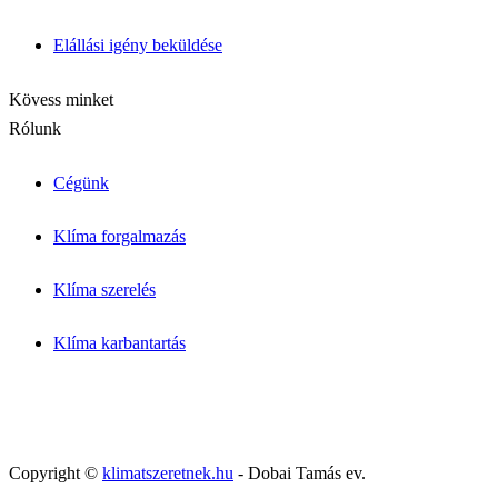
Allergiás / babaszoba
Iroda / nagy légtér
Elállási igény beküldése
Blog cikkek
Inverter vs. hagyományos
Kapcsolat
Kövess minket
Rólunk
Cégünk
Klíma forgalmazás
Klíma szerelés
Klíma karbantartás
Copyright ©
klimatszeretnek.hu
- Dobai Tamás ev.