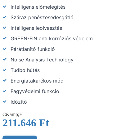
Intelligens előmelegítés
Száraz penészesedésgátló
Intelligens leolvasztás
GREEN-FIN anti korróziós védelem
Párátlanító funkció
Noise Analysis Technology
Tudbo hűtés
Energiatakarékos mód
Fagyvédelmi funkció
Időzítő
C&amp;H
211.646
Ft