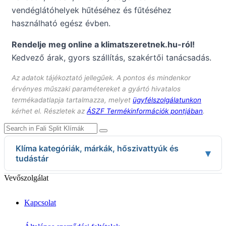
vendéglátóhelyek hűtéséhez és fűtéséhez
használható egész évben.
Rendelje meg online a klimatszeretnek.hu-ról!
Kedvező árak, gyors szállítás, szakértői tanácsadás.
Az adatok tájékoztató jellegűek. A pontos és mindenkor
érvényes műszaki paramétereket a gyártó hivatalos
termékadatlapja tartalmazza, melyet
ügyfélszolgálatunkon
kérhet el. Részletek az
ÁSZF Termékinformációk pontjában
.
Klíma kategóriák, márkák, hőszivattyúk és
▾
tudástár
Klíma kategóriák
Vevőszolgálat
Split klímák
Mobil klímák
Kapcsolat
VRV/VRF rendszerek
Fan-Coil
Légtisztítók