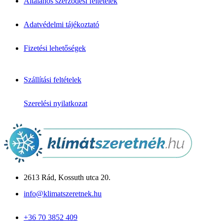
Általános szerződési feltételek
↦ Márkák & Megoldások
Klíma márkák
Adatvédelmi tájékoztató
Daikin klíma
Mitsubishi klíma
Fizetési lehetőségek
Fujitsu klíma
LG klíma
Samsung klíma
Gree klíma
Szállítási feltételek
Midea klíma
Cascade klíma
Szerelési nyilatkozat
Hőszivattyú
Monoblokkos
Split rendszerű
Csomagajánlatok
Panasonic Aquarea
Midea M-Thermal
Fujitsu Waterstage
Gree Versati
2613 Rád, Kossuth utca 20.
Megoldások & Tudástár
info@klimatszeretnek.hu
Panellakás klíma
Garzon klíma
+36 70 3852 409
Csendes hálószoba klíma