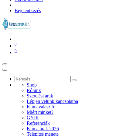
Bejelentkezés
0
0
Shop
Rólunk
Szerelési árak
Lépjen velünk kapcsolatba
Klímaválasztó
Miért minket?
GYIK
Referenciák
Klíma árak 2026
Telepítés menete