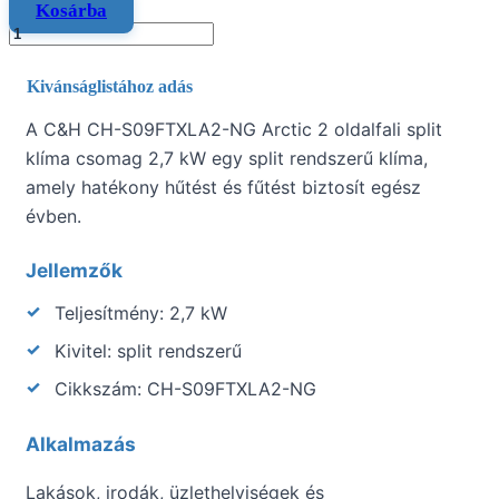
Kosárba
Kivánságlistához adás
A C&H CH-S09FTXLA2-NG Arctic 2 oldalfali split
klíma csomag 2,7 kW egy split rendszerű klíma,
amely hatékony hűtést és fűtést biztosít egész
évben.
Jellemzők
Teljesítmény: 2,7 kW
Kivitel: split rendszerű
Cikkszám: CH-S09FTXLA2-NG
Alkalmazás
Lakások, irodák, üzlethelyiségek és