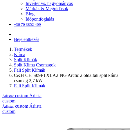
Inverter vs. hagyományos
Márkák & Megoldások
Blog
Időpontfoglalás
+36 70 3852 409
Bejelentkezés
Termékek
Klíma
Split Klímák
Split Klíma Csomagok
Fali Split Klímák
C&H CH-S09FTXLA2-NG Arctic 2 oldalfali split klíma
csomag 2,7 kW
Fali Split Klímák
custom
Árlista
Árlista:
custom
custom
Árlista
Árlista:
custom