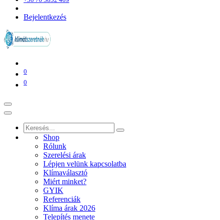
Bejelentkezés
0
0
Shop
Rólunk
Szerelési árak
Lépjen velünk kapcsolatba
Klímaválasztó
Miért minket?
GYIK
Referenciák
Klíma árak 2026
Telepítés menete