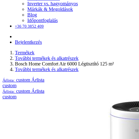
Inverter vs. hagyományos
Márkák & Megoldások
Blog
Időpontfoglalás
+36 70 3852 409
Bejelentkezés
Termékek
További termékek és alkatrészek
Bosch Home Comfort Air 6000 Légtisztító 125 m²
További termékek és alkatrészek
custom
Árlista
Árlista:
custom
custom
Árlista
Árlista:
custom