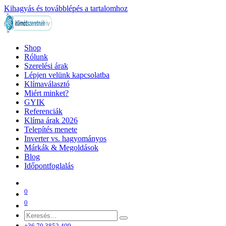
Kihagyás és továbblépés a tartalomhoz
Shop
Rólunk
Szerelési árak
Lépjen velünk kapcsolatba
Klímaválasztó
Miért minket?
GYIK
Referenciák
Klíma árak 2026
Telepítés menete
Inverter vs. hagyományos
Márkák & Megoldások
Blog
Időpontfoglalás
0
0
+36 70 3852 409