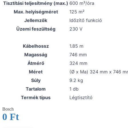
Tisztítási teljesítmény (max.)
600 m³/óra
Max. helyiségméret
125 m²
Jellemzők
Időzítő funkció
Üzemi feszültség
230 V
Kábelhossz
1.85 m
Magasság
746 mm
Átmérő
324 mm
Méret
(Ø x Ma) 324 mm x 746 
Súly
9.2 kg
Tartalom
1 db
Termék típus
Légtisztító
Bosch
0
Ft