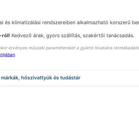
ési és klimatizálási rendszereiben alkalmazható korszerű be
ról!
Kedvező árak, gyors szállítás, szakértői tanácsadás.
enkor érvényes műszaki paramétereket a gyártó hivatalos termékadatl
ntjában
.
, márkák, hőszivattyúk és tudástár