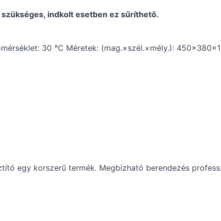
 szükséges, indkolt esetben ez sűríthető.
őmérséklet: 30 °C Méretek: (mag.×szél.×mély.): 450×380×15
isztító egy korszerű termék. Megbízható berendezés profes