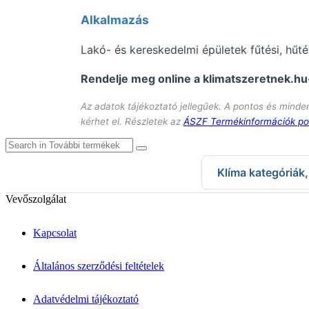
Alkalmazás
Lakó- és kereskedelmi épületek fűtési, hűt
Rendelje meg online a klimatszeretnek.hu-
Az adatok tájékoztató jellegűek. A pontos és mind
kérhet el. Részletek az
ÁSZF Termékinformációk po
Klíma kategóriák
Klíma kategóriák
Vevőszolgálat
Split klímák
Mobil klímák
Kapcsolat
VRV/VRF rendszerek
Fan-Coil
Légtisztítók
Általános szerződési feltételek
↦ Márkák & Megoldások
Klíma márkák
Adatvédelmi tájékoztató