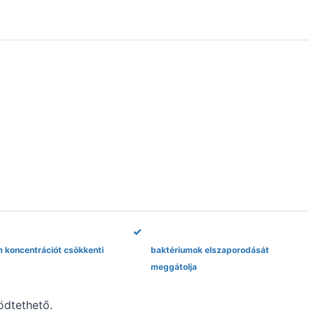
 koncentrációt csökkenti
baktériumok elszaporodását
meggátolja
ödtethető.