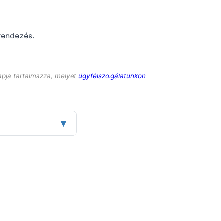
rendezés.
apja tartalmazza, melyet
ügyfélszolgálatunkon
▾