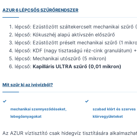
AZUR 6 LÉPCSŐS SZŰRŐRENDSZER
lépcső: Ezüstözött száltekercselt mechanikai szűrő 
lépcső: Kókuszhéj alapú aktívszén előszűrő
lépcső: Ezüstözött préselt mechanikai szűrő (1 mikr
lépcső: KDF (nagy tisztaságú réz-cink granulátum) +
lépcső: Mechanikai utószűrő (5 mikron)
lépcső:
Kapilláris ULTRA szűrő (0,01 mikron)
Mit szűr ki az ivóvízből?
mechanikai szennyeződéseket,
szabad klórt és szerves
lebegőanyagokat
klórvegyületeket
Az AZUR víztisztító csak hidegvíz tisztítására alkalmazhat