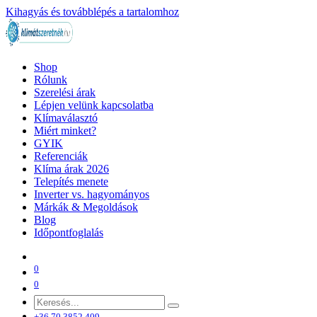
Kihagyás és továbblépés a tartalomhoz
Shop
Rólunk
Szerelési árak
Lépjen velünk kapcsolatba
Klímaválasztó
Miért minket?
GYIK
Referenciák
Klíma árak 2026
Telepítés menete
Inverter vs. hagyományos
Márkák & Megoldások
Blog
Időpontfoglalás
0
0
+36 70 3852 409