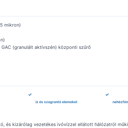
(5 mikron)
on)
 GAC (granulált aktívszén) központi szűrő
íz és szagrontó elemeket
nehézfém
ó, és kizárólag vezetékes ivóvízzel ellátott hálózatról műk