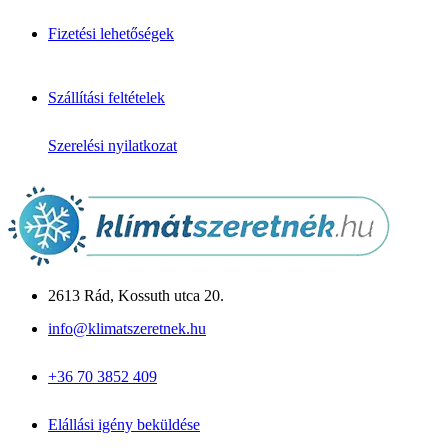
Daikin klíma
Mitsubishi klíma
Fizetési lehetőségek
Fujitsu klíma
LG klíma
Samsung klíma
Gree klíma
Szállítási feltételek
Midea klíma
Cascade klíma
Szerelési nyilatkozat
Hőszivattyú
Monoblokkos
Split rendszerű
Csomagajánlatok
Panasonic Aquarea
Midea M-Thermal
Fujitsu Waterstage
Gree Versati
2613 Rád, Kossuth utca 20.
Megoldások & Tudástár
info@klimatszeretnek.hu
Panellakás klíma
Garzon klíma
+36 70 3852 409
Csendes hálószoba klíma
Allergiás / babaszoba
Iroda / nagy légtér
Elállási igény beküldése
Blog cikkek
Inverter vs. hagyományos