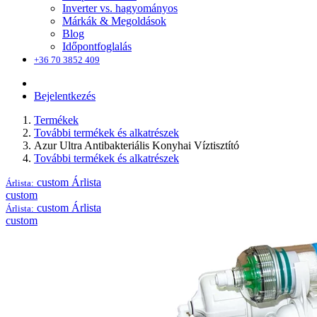
Inverter vs. hagyományos
Márkák & Megoldások
Blog
Időpontfoglalás
+36 70 3852 409
Bejelentkezés
Termékek
További termékek és alkatrészek
Azur Ultra Antibakteriális Konyhai Víztisztító
További termékek és alkatrészek
custom
Árlista
Árlista:
custom
custom
Árlista
Árlista:
custom