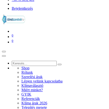
Bejelentkezés
0
0
Shop
Rólunk
Szerelési árak
Lépjen velünk kapcsolatba
Klímaválasztó
Miért minket?
GYIK
Referenciák
Klíma árak 2026
Telepítés menete