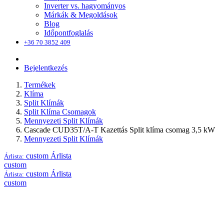
Inverter vs. hagyományos
Márkák & Megoldások
Blog
Időpontfoglalás
+36 70 3852 409
Bejelentkezés
Termékek
Klíma
Split Klímák
Split Klíma Csomagok
Mennyezeti Split Klímák
Cascade CUD35T/A-T Kazettás Split klíma csomag 3,5 kW
Mennyezeti Split Klímák
custom
Árlista
Árlista:
custom
custom
Árlista
Árlista:
custom