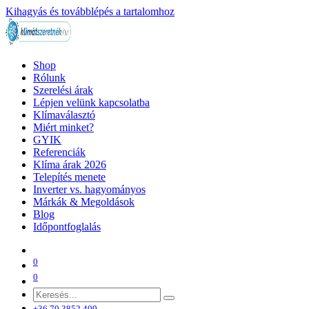
Kihagyás és továbblépés a tartalomhoz
Shop
Rólunk
Szerelési árak
Lépjen velünk kapcsolatba
Klímaválasztó
Miért minket?
GYIK
Referenciák
Klíma árak 2026
Telepítés menete
Inverter vs. hagyományos
Márkák & Megoldások
Blog
Időpontfoglalás
0
0
+36 70 3852 409