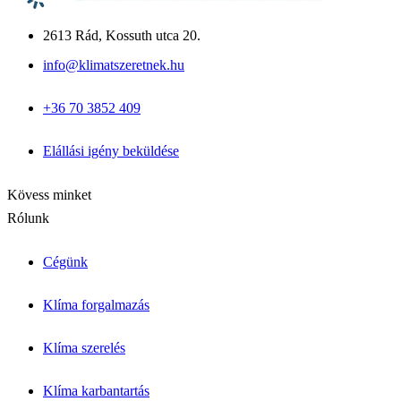
Fujitsu Waterstage
Gree Versati
2613 Rád, Kossuth utca 20.
Megoldások & Tudástár
info@klimatszeretnek.hu
Panellakás klíma
Garzon klíma
+36 70 3852 409
Csendes hálószoba klíma
Allergiás / babaszoba
Iroda / nagy légtér
Elállási igény beküldése
Blog cikkek
Inverter vs. hagyományos
Kapcsolat
Kövess minket
Rólunk
Cégünk
Klíma forgalmazás
Klíma szerelés
Klíma karbantartás