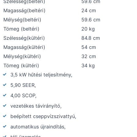
Szélesség(beltéri)
59.6 cm
Magasság(beltéri)
24 cm
Mélység(beltéri)
59.6 cm
Tömeg (beltéri)
20 kg
Szélesség(kültéri)
84.8 cm
Magasság(kültéri)
54 cm
Mélység(kültéri)
32 cm
Tömeg (kültéri)
34 kg
3,5 kW hűtési teljesítmény,
5,90 SEER,
4,00 SCOP,
vezetékes távirányító,
beépített cseppvízszivattyú,
automatikus újraindítás,
téli üzemelés,