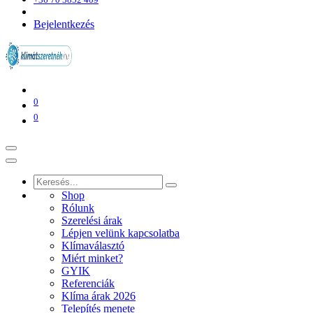
Bejelentkezés
0
0
Shop
Rólunk
Szerelési árak
Lépjen velünk kapcsolatba
Klímaválasztó
Miért minket?
GYIK
Referenciák
Klíma árak 2026
Telepítés menete