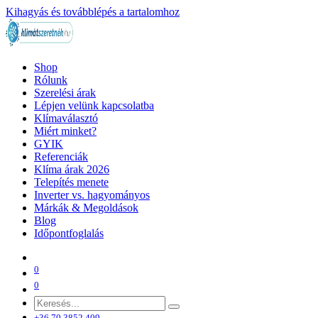
Kihagyás és továbblépés a tartalomhoz
Shop
Rólunk
Szerelési árak
Lépjen velünk kapcsolatba
Klímaválasztó
Miért minket?
GYIK
Referenciák
Klíma árak 2026
Telepítés menete
Inverter vs. hagyományos
Márkák & Megoldások
Blog
Időpontfoglalás
0
0
+36 70 3852 409