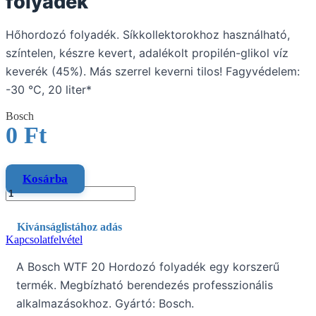
folyadék
Hőhordozó folyadék. Síkkollektorokhoz használható,
színtelen, készre kevert, adalékolt propilén-glikol víz
keverék (45%). Más szerrel keverni tilos! Fagyvédelem:
-30 °C, 20 liter*
Bosch
0
Ft
Kosárba
Kivánságlistához adás
Kapcsolatfelvétel
A Bosch WTF 20 Hordozó folyadék egy korszerű
termék. Megbízható berendezés professzionális
alkalmazásokhoz. Gyártó: Bosch.