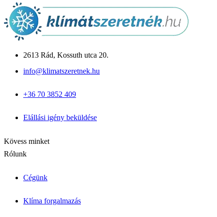
Monoblokkos
Split rendszerű
Csomagajánlatok
Panasonic Aquarea
Midea M-Thermal
Fujitsu Waterstage
Gree Versati
2613 Rád, Kossuth utca 20.
Megoldások & Tudástár
info@klimatszeretnek.hu
Panellakás klíma
Garzon klíma
+36 70 3852 409
Csendes hálószoba klíma
Allergiás / babaszoba
Iroda / nagy légtér
Elállási igény beküldése
Blog cikkek
Inverter vs. hagyományos
Kapcsolat
Kövess minket
Rólunk
Cégünk
Klíma forgalmazás