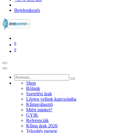
Bejelentkezés
0
0
Shop
Rólunk
Szerelési árak
Lépjen velünk kapcsolatba
Klímaválasztó
Miért minket?
GYIK
Referenciák
Klíma árak 2026
Telepítés menete